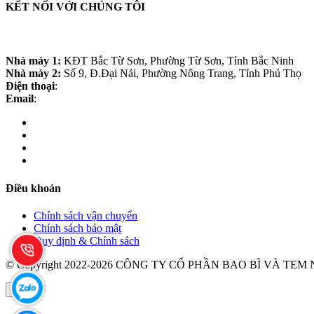
KẾT NỐI VỚI CHÚNG TÔI
CÔNG TY CỔ PHẦN BAO BÌ VÀ TEM NHÃN PA
Nhà máy 1:
KĐT Bắc Từ Sơn, Phường Từ Sơn, Tỉnh Bắc Ninh
Nhà máy 2:
Số 9, Đ.Đại Nải, Phường Nông Trang, Tỉnh Phú Thọ
Điện thoại
:
0988.60.3868
Email
:
palmy.info21@gmail.com
Điều khoản
Chính sách vận chuyển
Chính sách bảo mật
Quy định & Chính sách
© Copyright 2022-2026 CÔNG TY CỔ PHẦN BAO BÌ VÀ TE
×