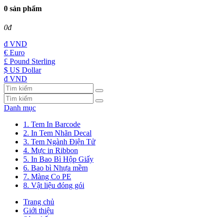
0 sản phẩm
0đ
đ
VND
€ Euro
£ Pound Sterling
$ US Dollar
đ VND
Danh mục
1. Tem In Barcode
2. In Tem Nhãn Decal
3. Tem Ngành Điện Tử
4. Mực in Ribbon
5. In Bao Bì Hộp Giấy
6. Bao bì Nhựa mềm
7. Màng Co PE
8. Vật liệu đóng gói
Trang chủ
Giới thiệu