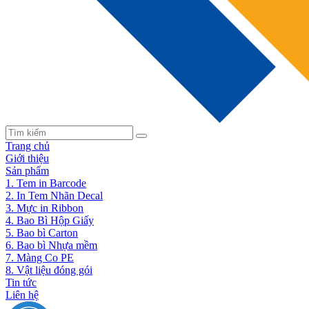
Trang chủ
Giới thiệu
Sản phẩm
1. Tem in Barcode
2. In Tem Nhãn Decal
3. Mực in Ribbon
4. Bao Bì Hộp Giấy
5. Bao bì Carton
6. Bao bì Nhựa mềm
7. Màng Co PE
8. Vật liệu đóng gói
Tin tức
Liên hệ