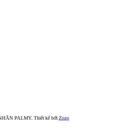
LMY
M NHÃN PALMY.
Thiết kế bởi
Zozo