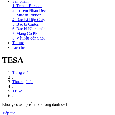
Sản phẩm
1. Tem in Barcode
2. In Tem Nhãn Decal
3. Mực in Ribbon
4. Bao Bì Hộp Giấy
5. Bao bì Carton
6. Bao bì Nhựa mềm
7. Màng Co PE
8. Vật liệu đóng gói
Tin tức
Liên hệ
TESA
Trang chủ
/
Thương hiệu
/
TESA
/
Không có sản phẩm nào trong danh sách.
Tiếp tục