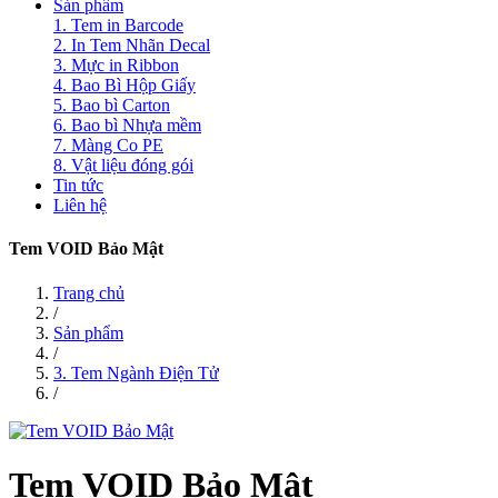
Sản phẩm
1. Tem in Barcode
2. In Tem Nhãn Decal
3. Mực in Ribbon
4. Bao Bì Hộp Giấy
5. Bao bì Carton
6. Bao bì Nhựa mềm
7. Màng Co PE
8. Vật liệu đóng gói
Tin tức
Liên hệ
Tem VOID Bảo Mật
Trang chủ
/
Sản phẩm
/
3. Tem Ngành Điện Tử
/
Tem VOID Bảo Mật