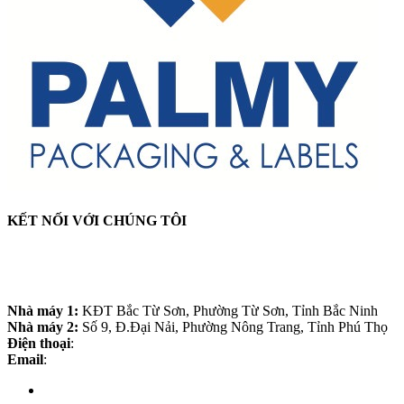
KẾT NỐI VỚI CHÚNG TÔI
CÔNG TY CỔ PHẦN BAO BÌ VÀ TEM NHÃN
PALMY
Nhà máy 1:
KĐT Bắc Từ Sơn, Phường Từ Sơn, Tỉnh Bắc Ninh
Nhà máy 2:
Số 9, Đ.Đại Nải, Phường Nông Trang, Tỉnh Phú Thọ
Điện thoại
:
0988.60.3868
Email
:
palmy.info21@gmail.com