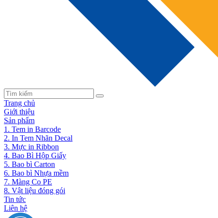
Trang chủ
Giới thiệu
Sản phẩm
1. Tem in Barcode
2. In Tem Nhãn Decal
3. Mực in Ribbon
4. Bao Bì Hộp Giấy
5. Bao bì Carton
6. Bao bì Nhựa mềm
7. Màng Co PE
8. Vật liệu đóng gói
Tin tức
Liên hệ