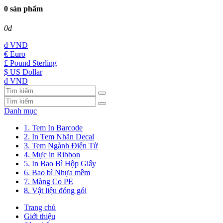
0 sản phẩm
0đ
đ
VND
€ Euro
£ Pound Sterling
$ US Dollar
đ VND
Danh mục
1. Tem In Barcode
2. In Tem Nhãn Decal
3. Tem Ngành Điện Tử
4. Mực in Ribbon
5. In Bao Bì Hộp Giấy
6. Bao bì Nhựa mềm
7. Màng Co PE
8. Vật liệu đóng gói
Trang chủ
Giới thiệu