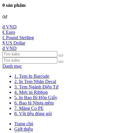
0 sản phẩm
0đ
đ
VND
€ Euro
£ Pound Sterling
$ US Dollar
đ VND
Danh mục
1. Tem In Barcode
2. In Tem Nhãn Decal
3. Tem Ngành Điện Tử
4. Mực in Ribbon
5. In Bao Bì Hộp Giấy
6. Bao bì Nhựa mềm
7. Màng Co PE
8. Vật liệu đóng gói
Trang chủ
Giới thiệu