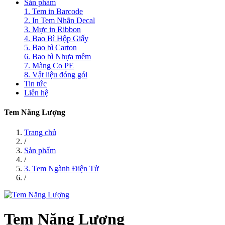
Sản phẩm
1. Tem in Barcode
2. In Tem Nhãn Decal
3. Mực in Ribbon
4. Bao Bì Hộp Giấy
5. Bao bì Carton
6. Bao bì Nhựa mềm
7. Màng Co PE
8. Vật liệu đóng gói
Tin tức
Liên hệ
Tem Năng Lượng
Trang chủ
/
Sản phẩm
/
3. Tem Ngành Điện Tử
/
Tem Năng Lượng