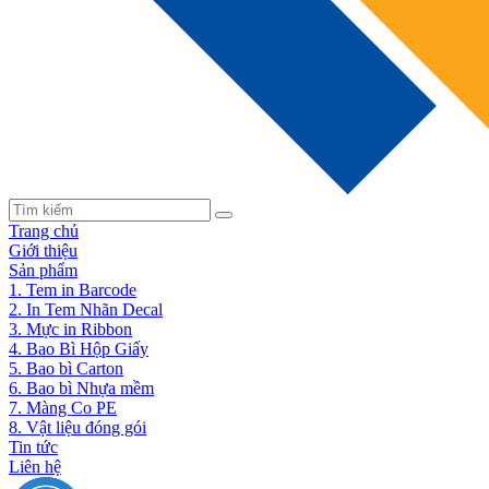
Trang chủ
Giới thiệu
Sản phẩm
1. Tem in Barcode
2. In Tem Nhãn Decal
3. Mực in Ribbon
4. Bao Bì Hộp Giấy
5. Bao bì Carton
6. Bao bì Nhựa mềm
7. Màng Co PE
8. Vật liệu đóng gói
Tin tức
Liên hệ