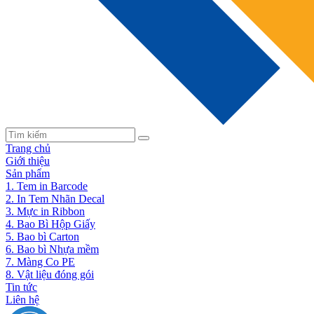
Trang chủ
Giới thiệu
Sản phẩm
1. Tem in Barcode
2. In Tem Nhãn Decal
3. Mực in Ribbon
4. Bao Bì Hộp Giấy
5. Bao bì Carton
6. Bao bì Nhựa mềm
7. Màng Co PE
8. Vật liệu đóng gói
Tin tức
Liên hệ