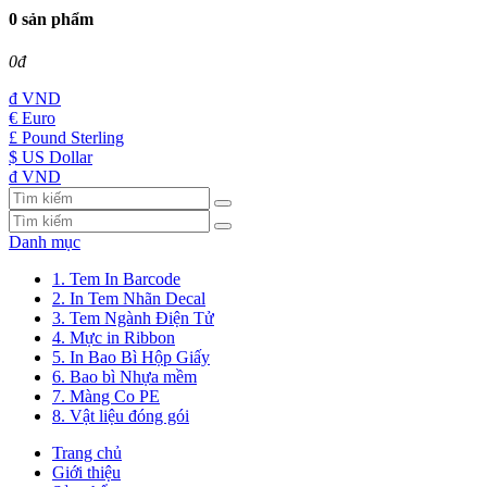
0 sản phẩm
0đ
đ
VND
€ Euro
£ Pound Sterling
$ US Dollar
đ VND
Danh mục
1. Tem In Barcode
2. In Tem Nhãn Decal
3. Tem Ngành Điện Tử
4. Mực in Ribbon
5. In Bao Bì Hộp Giấy
6. Bao bì Nhựa mềm
7. Màng Co PE
8. Vật liệu đóng gói
Trang chủ
Giới thiệu