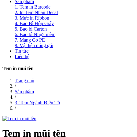
Sản phẩm
1. Tem in Barcode
2. In Tem Nhãn Decal
3. Mực in Ribbon
4. Bao Bì Hộp Giấy
5. Bao bì Carton
6. Bao bì Nhựa mềm
7. Màng Co PE
8. Vật liệu đóng gói
Tin tức
Liên hệ
Tem in mũi tên
Trang chủ
/
Sản phẩm
/
3. Tem Ngành Điện Tử
/
Tem in mũi tên