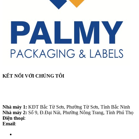
KẾT NỐI VỚI CHÚNG TÔI
CÔNG TY CỔ PHẦN BAO BÌ VÀ TEM NHÃN
PALMY
Nhà máy 1:
KĐT Bắc Từ Sơn, Phường Từ Sơn, Tỉnh Bắc Ninh
Nhà máy 2:
Số 9, Đ.Đại Nải, Phường Nông Trang, Tỉnh Phú Thọ
Điện thoại
:
0988.60.3868
Email
:
palmy.info21@gmail.com