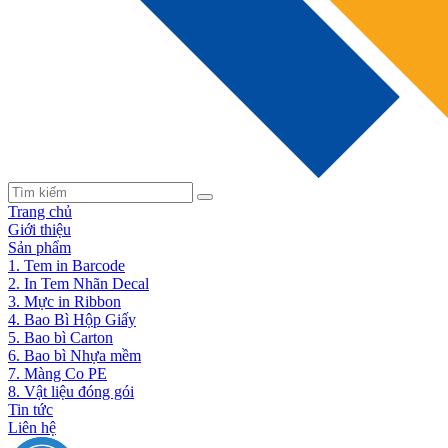
Trang chủ
Giới thiệu
Sản phẩm
1. Tem in Barcode
2. In Tem Nhãn Decal
3. Mực in Ribbon
4. Bao Bì Hộp Giấy
5. Bao bì Carton
6. Bao bì Nhựa mềm
7. Màng Co PE
8. Vật liệu đóng gói
Tin tức
Liên hệ