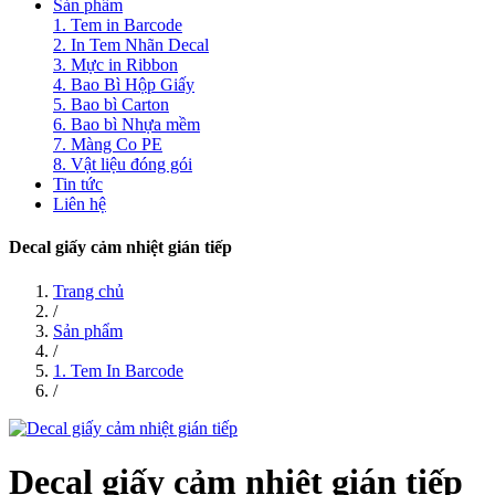
Sản phẩm
1. Tem in Barcode
2. In Tem Nhãn Decal
3. Mực in Ribbon
4. Bao Bì Hộp Giấy
5. Bao bì Carton
6. Bao bì Nhựa mềm
7. Màng Co PE
8. Vật liệu đóng gói
Tin tức
Liên hệ
Decal giấy cảm nhiệt gián tiếp
Trang chủ
/
Sản phẩm
/
1. Tem In Barcode
/
Decal giấy cảm nhiệt gián tiếp