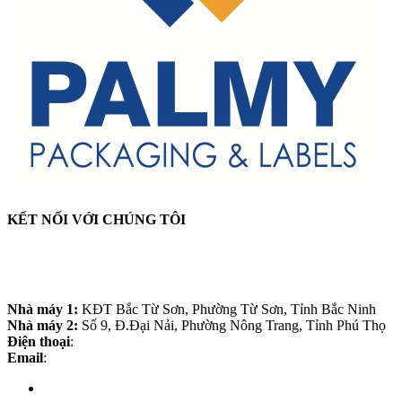
KẾT NỐI VỚI CHÚNG TÔI
CÔNG TY CỔ PHẦN BAO BÌ VÀ TEM NHÃN
PALMY
Nhà máy 1:
KĐT Bắc Từ Sơn, Phường Từ Sơn, Tỉnh Bắc Ninh
Nhà máy 2:
Số 9, Đ.Đại Nải, Phường Nông Trang, Tỉnh Phú Thọ
Điện thoại
:
0988.60.3868
Email
:
palmy.info21@gmail.com