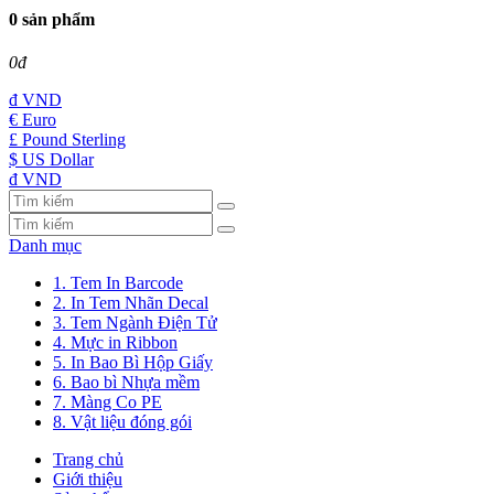
0 sản phẩm
0đ
đ
VND
€ Euro
£ Pound Sterling
$ US Dollar
đ VND
Danh mục
1. Tem In Barcode
2. In Tem Nhãn Decal
3. Tem Ngành Điện Tử
4. Mực in Ribbon
5. In Bao Bì Hộp Giấy
6. Bao bì Nhựa mềm
7. Màng Co PE
8. Vật liệu đóng gói
Trang chủ
Giới thiệu