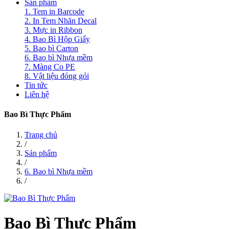
Sản phẩm
1. Tem in Barcode
2. In Tem Nhãn Decal
3. Mực in Ribbon
4. Bao Bì Hộp Giấy
5. Bao bì Carton
6. Bao bì Nhựa mềm
7. Màng Co PE
8. Vật liệu đóng gói
Tin tức
Liên hệ
Bao Bì Thực Phẩm
Trang chủ
/
Sản phẩm
/
6. Bao bì Nhựa mềm
/
Bao Bì Thực Phẩm