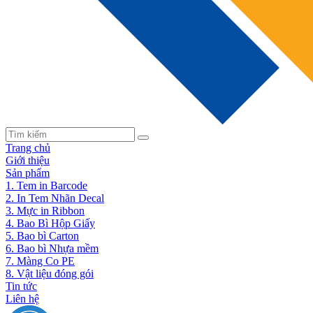
Trang chủ
Giới thiệu
Sản phẩm
1. Tem in Barcode
2. In Tem Nhãn Decal
3. Mực in Ribbon
4. Bao Bì Hộp Giấy
5. Bao bì Carton
6. Bao bì Nhựa mềm
7. Màng Co PE
8. Vật liệu đóng gói
Tin tức
Liên hệ