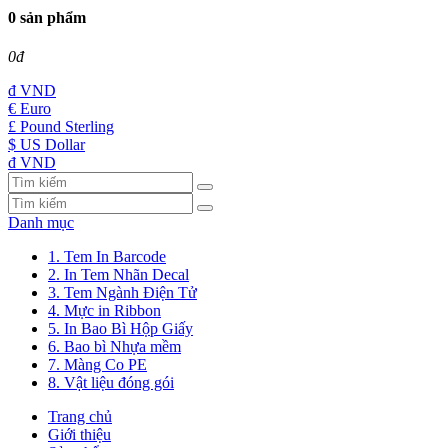
0 sản phẩm
0đ
đ
VND
€ Euro
£ Pound Sterling
$ US Dollar
đ VND
Danh mục
1. Tem In Barcode
2. In Tem Nhãn Decal
3. Tem Ngành Điện Tử
4. Mực in Ribbon
5. In Bao Bì Hộp Giấy
6. Bao bì Nhựa mềm
7. Màng Co PE
8. Vật liệu đóng gói
Trang chủ
Giới thiệu